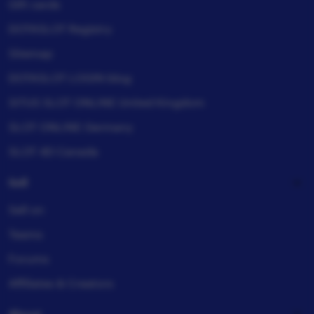
Gift cards
DOTASLOT Registry
Sitemap
DOTASLOT LOGIN blog
SITUS SLOT ONLINE United Kingdom
SLOT ONLINE Germany
SLOT 4D Canada
Sell
Sell on
Teams
Forums
Affiliates & Creators