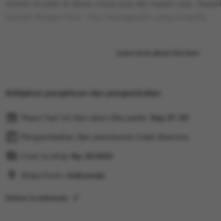
sistem mudah di akses mana saja dan kapan saja. Dapa
terbaik dengan fitur - fitur keunggulan yang tersedia.
Situs paling viral saat ini DOTASLOT akan menjadi pilih
Learn more about this item
pecinta game slot online.
Kebijakan pengiriman dan pengembalian
Pesan hari ini dan akan tiba pada:
Sep 21-30
Pengembalian dan penukaran tidak diterima
Cost to ship:
Rp
20.000
Ships from:
Indonesia
Deliver to Indonesia