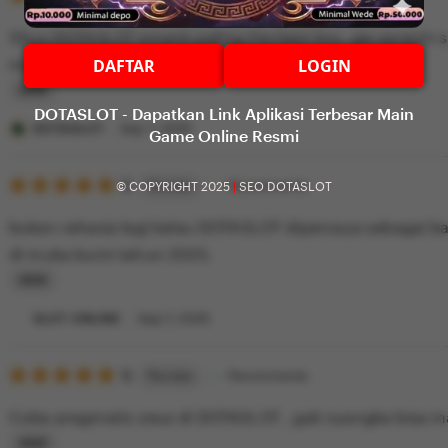
out
i
of
Situs DOTASLOT emank paling the best bro, gw saranin s
5
n
stars
DAFTAR
LOGIN
main disini dari pada main di situs lain kagak jelas.
g
r
L
DOTASLOT - Dapatkan Link Aplikasi Terbesar Main
e
i
DOTASLOT
Sep 7, 2025
Game Online Resmi
v
s
i
5
t
5
Recommends
© COPYRIGHT 2025
|
SEO DOTASLOT
This item
out
e
i
of
bukan rahasia lagi kalau DOTASLOT dipercaya sebagai ba
5
w
n
stars
di muka bumi tahun 2025.
b
g
y
r
L
S
e
i
SLOT ONLINE
Sep 7, 2025
h
v
s
e
i
5
t
5
Recommends
This item
out
r
e
i
of
Coba pragmatic zeus di DOTASLOT , gak nyangka bisa ma
5
l
w
n
stars